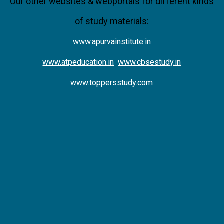
Our other websites & webportals for different kinds
of study materials:
www.apurvainstitute.in
www.atpeducation.in
www.cbsestudy.in
www.toppersstudy.com